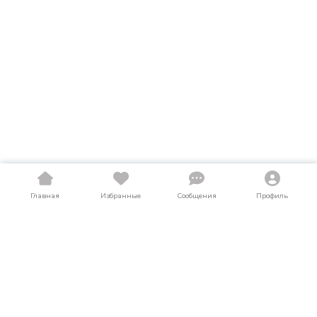
Главная
Избранные
Сообщения
Профиль
Купить шины в Алтайском крае
На LosAuto собраны актуальные объявления о продаже шин
в Алтайском крае. Здесь можно найти шины как в новом,
так и в б/у состоянии по выгодным ценам от частных лиц и