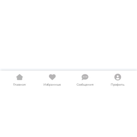
Главная
Избранные
Сообщения
Профиль
Купить диски в Архангельской области
На LosAuto собраны актуальные объявления о продаже
дисков в Архангельской области. Здесь можно найти диски
как в новом, так и в б/у состоянии по выгодным ценам от