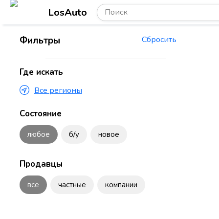
LosAuto
Фильтры
Сбросить
Где искать
Все регионы
Состояние
любое
б/у
новое
Продавцы
все
частные
компании