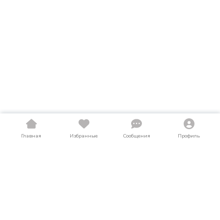
Главная
Избранные
Сообщения
Профиль
Купить навесное оборудование в Чечне
На LosAuto собраны актуальные объявления о продаже
навесное оборудование в Чечне. Здесь можно найти как
новые, так и подержанные (б/у) предложения по выгодным