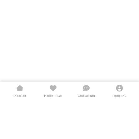
Главная
Избранные
Сообщения
Профиль
Купить мопеды и скутеры в Чукотский
АО
На LosAuto собраны актуальные объявления о продаже