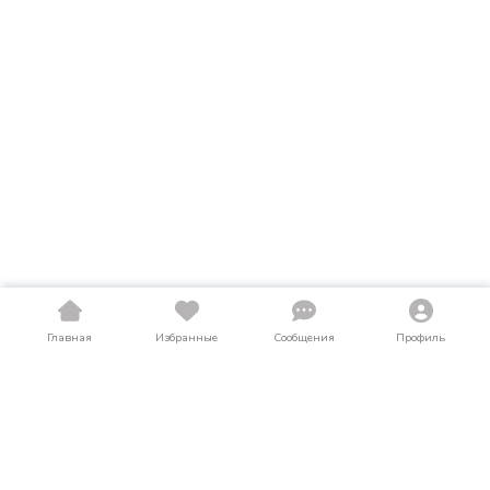
Главная
Избранные
Сообщения
Профиль
Купить квадроциклы и баги в Еврейская
АО
На LosAuto собраны актуальные объявления о продаже