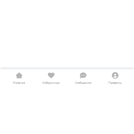
Главная
Избранные
Сообщения
Профиль
Купить легковые автомобили в Хакасии
На LosAuto собраны актуальные объявления о продаже
легковые автомобили в Хакасии. Здесь можно найти как
новые, так и подержанные (б/у) предложения по выгодным