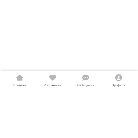
Главная
Избранные
Сообщения
Профиль
Купить автокраны в Хакасии
На LosAuto собраны актуальные объявления о продаже
автокранов в Хакасии. Здесь можно найти автокраны как в
новом, так и в б/у состоянии по выгодным ценам от частных