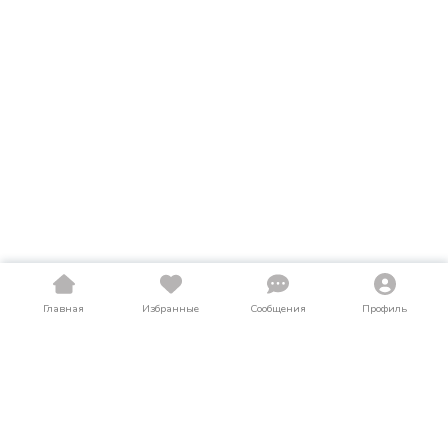
Главная
Избранные
Сообщения
Профиль
Купить автобусы в Ханты-Мансийский
АО
На LosAuto собраны актуальные объявления о продаже