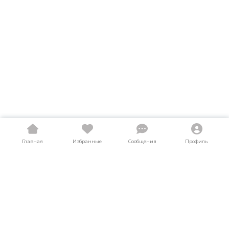
Главная
Избранные
Сообщения
Профиль
Купить автокраны в Ивановской области
На LosAuto собраны актуальные объявления о продаже
автокранов в Ивановской области. Здесь можно найти
автокраны как в новом, так и в б/у состоянии по выгодным