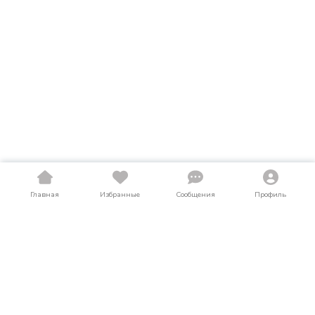
Главная
Избранные
Сообщения
Профиль
Купить легковые автомобили в Якутии
На LosAuto собраны актуальные объявления о продаже
легковых автомобилей в Якутии. Здесь можно найти
легковые автомобили как в новом, так и в б/у состоянии по