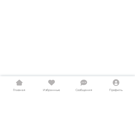
Главная
Избранные
Сообщения
Профиль
Купить навесное оборудование в Якутии
На LosAuto собраны актуальные объявления о продаже
навесного оборудования в Якутии. Здесь можно найти