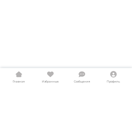
Главная
Избранные
Сообщения
Профиль
Купить грузовики в Кабардино-Балкарии
На LosAuto собраны актуальные объявления о продаже
грузовиков в Кабардино-Балкарии. Здесь можно найти
грузовики как в новом, так и в б/у состоянии по выгодным