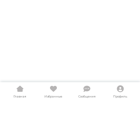
Главная
Избранные
Сообщения
Профиль
Купить сельхозтехнику в Карачаево-
Черкесии
На LosAuto собраны актуальные объявления о продаже