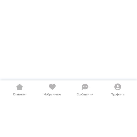
Главная
Избранные
Сообщения
Профиль
Купить автокраны в Кемеровской
области
На LosAuto собраны актуальные объявления о продаже