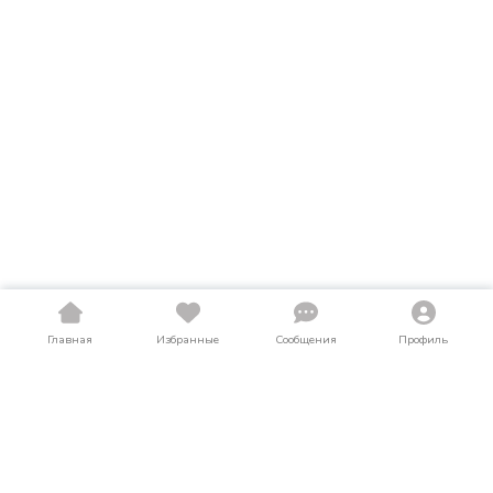
Главная
Избранные
Сообщения
Профиль
Купить бульдозеры в Кемеровской
области
На LosAuto собраны актуальные объявления о продаже