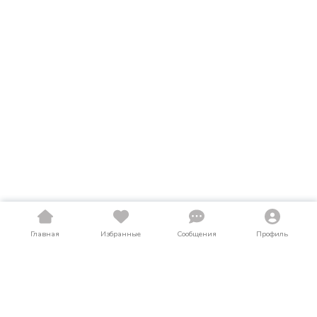
Главная
Избранные
Сообщения
Профиль
Купить легкий коммерческий транспорт в
Кемеровской области