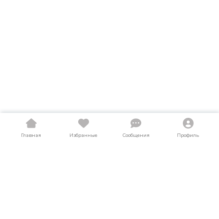
Главная
Избранные
Сообщения
Профиль
Купить автодома в Кировской области
На LosAuto собраны актуальные объявления о продаже
автодомов в Кировской области. Здесь можно найти
автодома как в новом, так и в б/у состоянии по выгодным