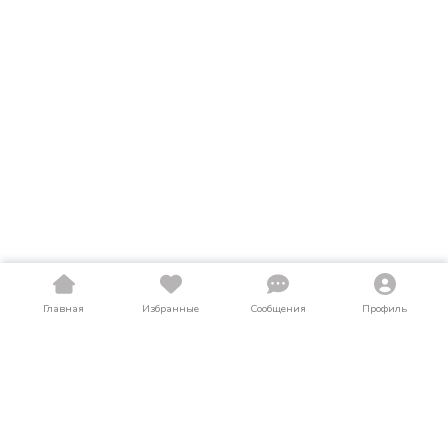
Главная
Избранные
Сообщения
Профиль
Купить прицепы в Ленинградской
области
На LosAuto собраны актуальные объявления о продаже