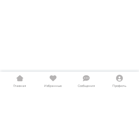
Главная
Избранные
Сообщения
Профиль
Купить мотоциклы в Мордовии
На LosAuto собраны актуальные объявления о продаже
мотоциклов в Мордовии. Здесь можно найти мотоциклы как
в новом, так и в б/у состоянии по выгодным ценам от