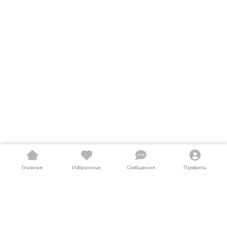
Главная
Избранные
Сообщения
Профиль
Купить коммунальную технику в
Московской области