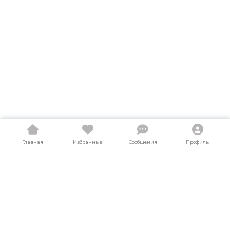
Главная
Избранные
Сообщения
Профиль
Купить грузовики в Мурманской области
На LosAuto собраны актуальные объявления о продаже
грузовики в Мурманской области. Здесь можно найти как
новые, так и подержанные (б/у) предложения по выгодным