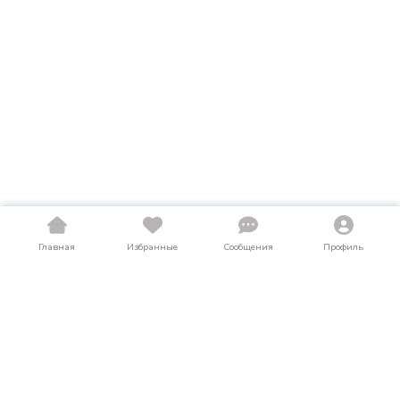
Главная
Избранные
Сообщения
Профиль
Купить диски в Мурманской области
На LosAuto собраны актуальные объявления о продаже
диски в Мурманской области. Здесь можно найти как новые,
так и подержанные (б/у) предложения по выгодным ценам