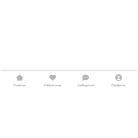
Главная
Избранные
Сообщения
Профиль
Купить снегоходы в Новотроицке
На LosAuto собраны актуальные объявления о продаже
снегоходов в Новотроицке. Здесь можно найти снегоходы
как в новом, так и в б/у состоянии по выгодным ценам от