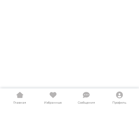
Главная
Избранные
Сообщения
Профиль
Купить строительную технику в Омской
области