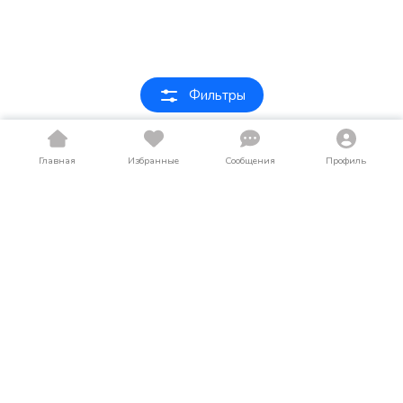
Фильтры
Главная
Избранные
Сообщения
Профиль
Купить Voyah в Оренбурге
На LosAuto опубликованы объявления о продаже легковых
автомобилей марки Voyah в Оренбурге. Вы можете найти
легковые автомобили как в новом, так и в б/у состоянии по
выгодным ценам.
Сравнивайте предложения, изучайте фото и
характеристики, связывайтесь с продавцами напрямую.
Каталог Voyah регулярно пополняется новыми