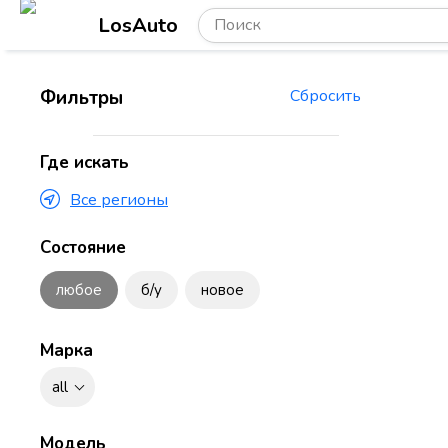
LosAuto
Фильтры
Сбросить
Где искать
Все регионы
Состояние
любое
б/у
новое
Марка
all
Модель