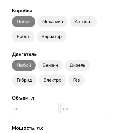
Коробка
Любая
Механика
Автомат
Робот
Вариатор
Двигатель
Любой
Бензин
Дизель
Гибрид
Электро
Газ
Объем, л
Мощость, л.с