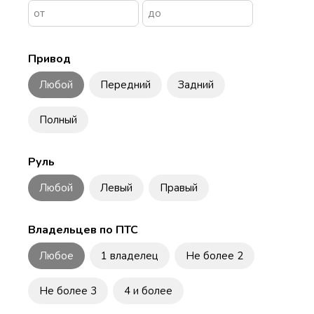
Привод
Любой
Передний
Задний
Полный
Руль
Любой
Левый
Правый
Владельцев по ПТС
Любое
1 владелец
Не более 2
Не более 3
4 и более