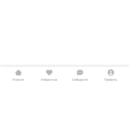
Главная
Избранные
Сообщения
Профиль
Купить прицепы в Оренбургской области
На LosAuto собраны актуальные объявления о продаже
прицепов в Оренбургской области. Здесь можно найти
прицепы как в новом, так и в б/у состоянии по выгодным