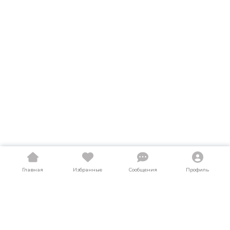
Главная
Избранные
Сообщения
Профиль
Купить квадроциклы и баги в
Пензенской области