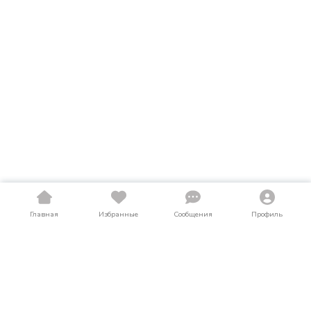
Главная
Избранные
Сообщения
Профиль
Купить мопеды и скутеры в Приморском
крае
На LosAuto собраны актуальные объявления о продаже