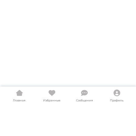
Главная
Избранные
Сообщения
Профиль
Купить легкий коммерческий транспорт в
Рязанской области