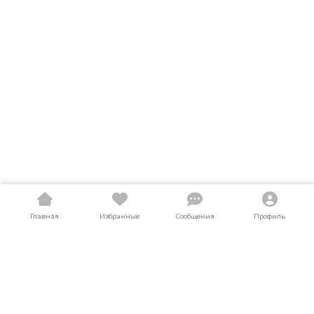
Главная
Избранные
Сообщения
Профиль
Купить бульдозеры в Ростовской
области
На LosAuto собраны актуальные объявления о продаже