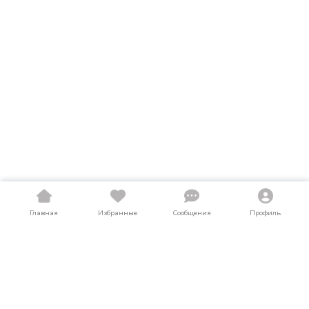
Главная
Избранные
Сообщения
Профиль
Купить погрузчики в Саратовской
области
На LosAuto собраны актуальные объявления о продаже