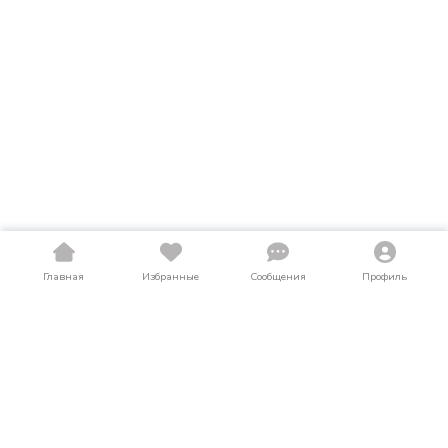
Главная
Избранные
Сообщения
Профиль
Купить грузовики в Северной Осетии
На LosAuto собраны актуальные объявления о продаже
грузовиков в Северной Осетии. Здесь можно найти
грузовики как в новом, так и в б/у состоянии по выгодным