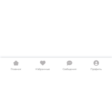
Главная
Избранные
Сообщения
Профиль
Купить запчасти в Северной Осетии
На LosAuto собраны актуальные объявления о продаже
запчасти в Северной Осетии. Здесь можно найти как новые,
так и подержанные (б/у) предложения по выгодным ценам