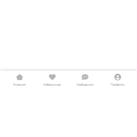
Главная
Избранные
Сообщения
Профиль
Купить диски в Тамбовской области
На LosAuto собраны актуальные объявления о продаже
дисков в Тамбовской области. Здесь можно найти диски как
в новом, так и в б/у состоянии по выгодным ценам от