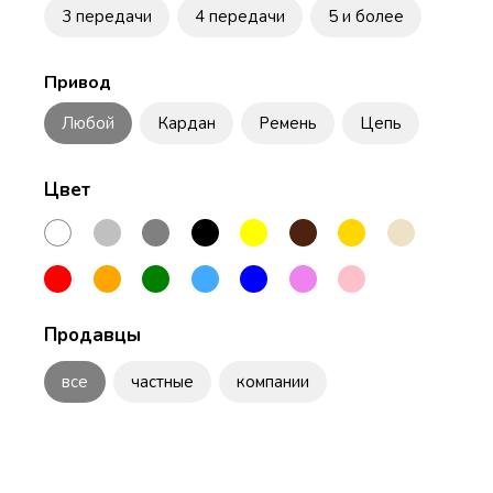
3 передачи
4 передачи
5 и более
Привод
Любой
Кардан
Ремень
Цепь
Цвет
Продавцы
все
частные
компании