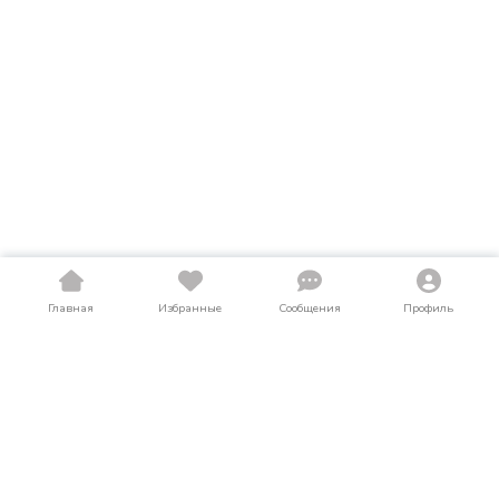
Главная
Избранные
Сообщения
Профиль
Купить шины в Тюменской области
На LosAuto собраны актуальные объявления о продаже шин
в Тюменской области. Здесь можно найти шины как в
новом, так и в б/у состоянии по выгодным ценам от частных